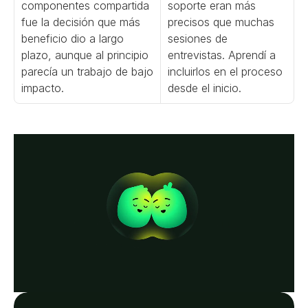
componentes compartida 
soporte eran más 
fue la decisión que más 
precisos que muchas 
beneficio dio a largo 
sesiones de 
plazo, aunque al principio 
entrevistas. Aprendí a 
parecía un trabajo de bajo 
incluirlos en el proceso 
impacto.
desde el inicio.